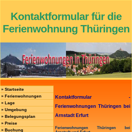
Kontaktformular für die
Ferienwohnung Thüringen
»
Startseite
»
Ferienwohnungen
Kontaktformular -
»
Lage
Ferienwohnungen Thüringen bei
»
Umgebung
Arnstadt Erfurt
»
Belegungsplan
»
Preise
Ferienwohnungen Thüringen bei
»
Buchung