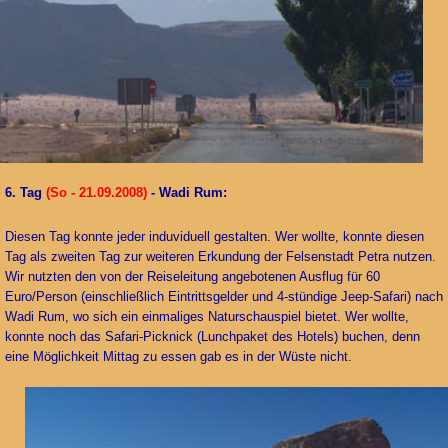
6. Tag
(So - 21.09.2008)
- Wadi Rum:
Diesen Tag konnte jeder induviduell gestalten. Wer wollte, konnte diesen
Tag als zweiten Tag zur weiteren Erkundung der Felsenstadt Petra nutzen.
Wir nutzten den von der Reiseleitung angebotenen Ausflug für 60
Euro/Person (einschließlich Eintrittsgelder und 4-stündige Jeep-Safari) nach
Wadi Rum, wo sich ein einmaliges Naturschauspiel bietet. Wer wollte,
konnte noch das Safari-Picknick (Lunchpaket des Hotels) buchen, denn
eine Möglichkeit Mittag zu essen gab es in der Wüste nicht.