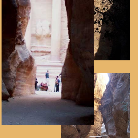
der aufgehende Sonne am
westlichen Felshochizont
bereits sehen.
Auch an
diesem Tag versuchten wir
die Ersten zu sein. Leider
tummelten sich die ersten
Touristen bereits an der
Kasse. Dennoch kam der
große Ansturm erst später.
Ein touristisches Muss eines
Jordanienbesuches ist heute
die Besichtigung der Stadt
der Nabatäer, der berühmten
Stadt in den Felsen: "Petra".
Einen imposanten Anblick
bieten die Bildwerke, die in
rosa-roten Felsen gehauenen
wurden. Zu den königlichen
Gräbern, zum Theater und
zum Schatzhaus des
Pharaos gelangen wir auf den
Weg durch die Siq-Schlucht.