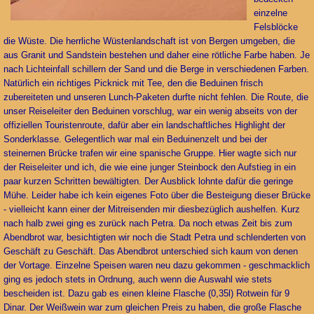
einzelne
Felsblöcke
die Wüste. Die herrliche Wüstenlandschaft ist von Bergen umgeben, die
aus Granit und Sandstein bestehen und daher eine rötliche Farbe haben. Je
nach Lichteinfall schillern der Sand und die Berge in verschiedenen Farben.
Natürlich ein richtiges Picknick mit Tee, den die Beduinen frisch
zubereiteten und unseren Lunch-Paketen durfte nicht fehlen. Die Route, die
unser Reiseleiter den Beduinen vorschlug, war ein wenig abseits von der
offiziellen Touristenroute, dafür aber ein landschaftliches Highlight der
Sonderklasse. Gelegentlich war mal ein Beduinenzelt und bei der
steinernen Brücke trafen wir eine spanische Gruppe. Hier wagte sich nur
der Reiseleiter und ich, die wie eine junger Steinbock den Aufstieg in ein
paar kurzen Schritten bewältigten. Der Ausblick lohnte dafür die geringe
Mühe. Leider habe ich kein eigenes Foto über die Besteigung dieser Brücke
- vielleicht kann einer der Mitreisenden mir diesbezüglich aushelfen. Kurz
nach halb zwei ging es zurück nach Petra. Da noch etwas Zeit bis zum
Abendbrot war, besichtigten wir noch die Stadt Petra und schlenderten von
Geschäft zu Geschäft. Das Abendbrot unterschied sich kaum von denen
der Vortage. Einzelne Speisen waren neu dazu gekommen - geschmacklich
ging es jedoch stets in Ordnung, auch wenn die Auswahl wie stets
bescheiden ist. Dazu gab es einen kleine Flasche (0,35l) Rotwein für 9
Dinar. Der Weißwein war zum gleichen Preis zu haben, die große Flasche