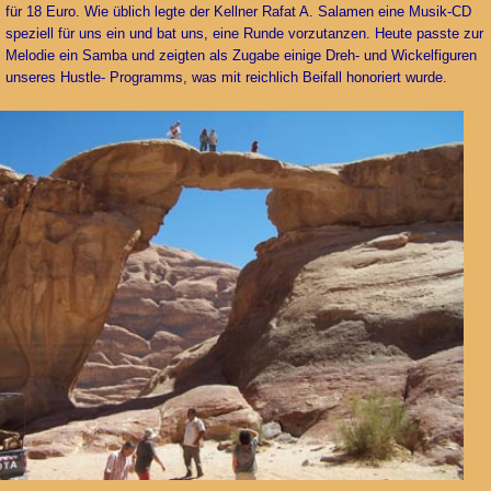
für 18 Euro. Wie üblich legte der Kellner Rafat A. Salamen eine Musik-CD
speziell für uns ein und bat uns, eine Runde vorzutanzen. Heute passte zur
Melodie ein Samba und zeigten als Zugabe einige Dreh- und Wickelfiguren
unseres Hustle- Programms, was mit reichlich Beifall honoriert wurde.