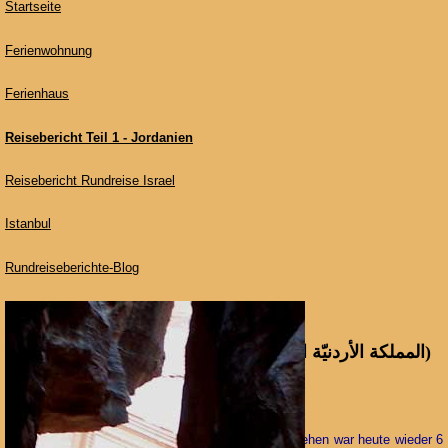
Startseite
Ferienwohnung
Ferienhaus
Reisebericht Teil 1 - Jordanien
Reisebericht Rundreise Israel
Istanbul
Rundreiseberichte-Blog
,
Teil 2: Rundreise Jordanien (المملكة الأردنيّة الهاشميّة)
Veranstalter:
###
Agentur:
International Ashtar Tours, Amman
5. Tag
(Sa. - 20.09.2008)
- Felsenstadt Petra:
Aufstehen war heute wieder 6