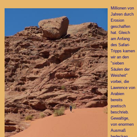
Millionen von
Jahren durch
Erosion
geschaffen
hat. Gleich
am Anfang
des Safari-
Tripps kamen
wir an den
"sieben
Säulen der
Weisheit"
vorbei, die
Lawrence von
Arabien
bereits
poetisch
beschrieb.
Gewaltige,
von enormen
Ausmaß
bedecken