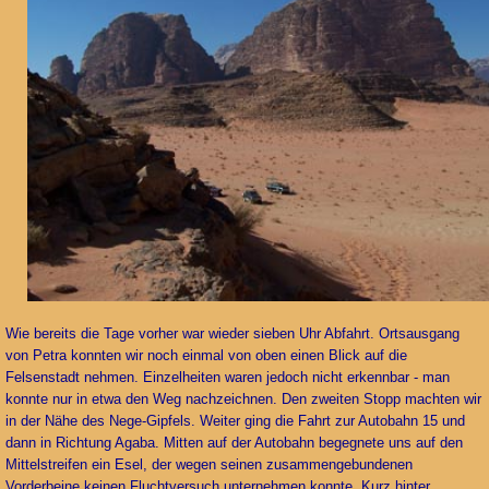
Wie bereits die Tage vorher war wieder sieben Uhr Abfahrt. Ortsausgang
von Petra konnten wir noch einmal von oben einen Blick auf die
Felsenstadt nehmen. Einzelheiten waren jedoch nicht erkennbar - man
konnte nur in etwa den Weg nachzeichnen. Den zweiten Stopp machten wir
in der Nähe des Nege-Gipfels. Weiter ging die Fahrt zur Autobahn 15 und
dann in Richtung Agaba. Mitten auf der Autobahn begegnete uns auf den
Mittelstreifen ein Esel, der wegen seinen zusammengebundenen
Vorderbeine keinen Fluchtversuch unternehmen konnte. Kurz hinter