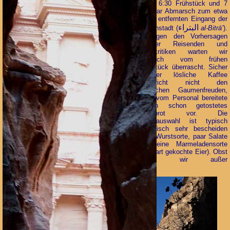
Uhr - 6:30 Frühstück und 7
Uhr war Abmarsch zum etwa
300m entfernten Eingang der
البتراء
Felsenstadt (
‎
al-Bitrā’
).
Entgegen den Vorhersagen
anderer Reisenden und
Hotelkritiken warten wir
dennoch vom frühen
Frühstück überrascht. Sicher
- der lösliche Kaffee
entspricht nicht den
deutschen Gaumenfreuden,
einer vom Personal bereitete
jedoch schon getostetes
Weißbrot vor. Die
Wurstauswahl ist typisch
jordanisch sehr bescheiden
(eine Wurstsorte, paar Salate
und eine Marmeladensorte
und hart gekochte Eier). Obst
haben wir außer
Melonenscheiben zum
Abendbrot bisher nicht
gesehen (doch - in Amman
gab es Äpfel!). Gefrühstückt
wurde auf der Terrasse - bei
den Morgentemperaturen ein
sehr angenehmes Flair. Man
konnte die Sonnenstrahlen