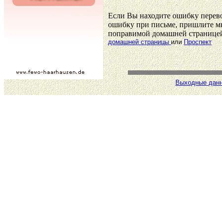
Если Вы находите ошибку перев
ошибку при письме, пришлите мн
поправимой домашней странице
домашней страницы
или
Проспект
Выходные дан