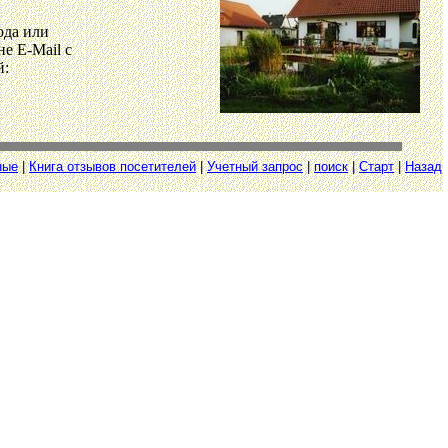
ода или
е E-Mail с
й:
ные
|
Книга отзывов посетителей
|
Учетный запрос
|
поиск
|
Старт
|
Назад