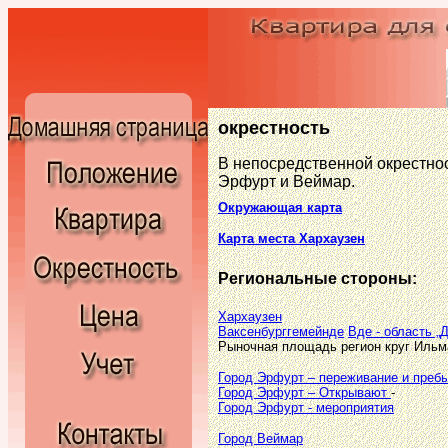
окрестность
В непосредственной окрестнос
Эрфурт и Веймар.
Окружающая карта
Карта места Хархаузен
Региональные стороны
:
Хархаузен
Ваксенбурггемейнде
Вде - область „
Рыночная площадь регион круг Ильм
Город Эрфурт – переживание и преб
Город Эрфурт – Открывают
-
Город Эрфурт - мероприятия
Город Веймар