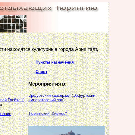
ти находятся культурные города Арнштадт,
Пункты назначения
Спорт
Мероприятия в:
Эрфуртский каисерзал
(
Эрфуртский
Дрей Глейхен“
императорский зал
)
а
Тюрингский „Кйрмес“
ывание