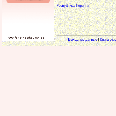
Республика Тюрингия
Выходные данные
|
Книга отз